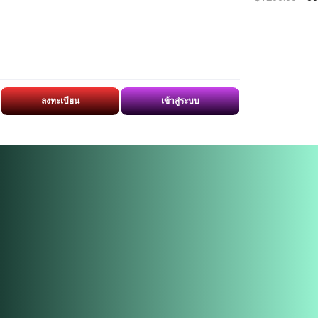
ลงทะเบียน
เข้าสู่ระบบ