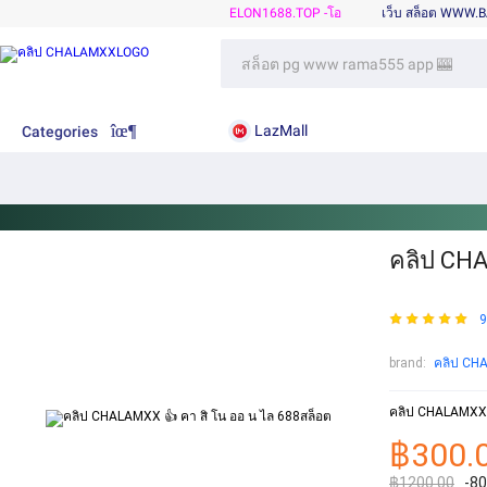
ELON1688.TOP -โอ
เว็บ สล็อต WWW.
LazMall
Categories
คลิป CHA
9
brand:
คลิป CH
คลิป CHALAMXX, บ
฿300.
฿1200.00
-8