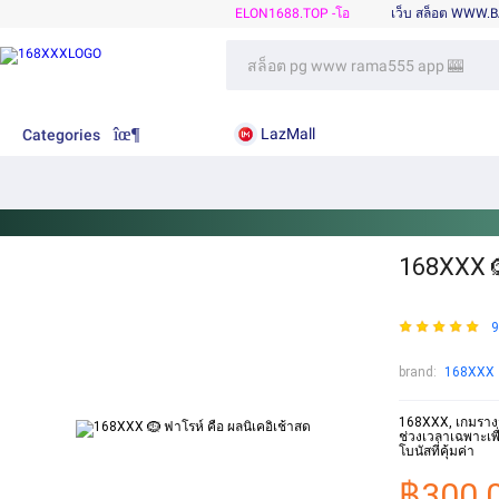
ELON1688.TOP -โอ
เว็บ สล็อต WWW.
LazMall
Categories
168XXX 
9
brand:
168XXX
168XXX, เกมรางว
ช่วงเวลาเฉพาะเพ
โบนัสที่คุ้มค่า
฿300.