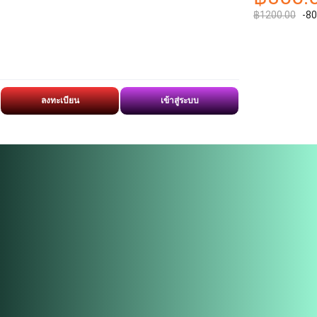
฿1200.00
-8
ลงทะเบียน
เข้าสู่ระบบ