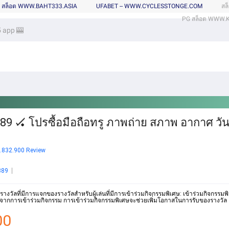
บ สล็อต WWW.BAHT333.ASIA
UFABET -- WWW.CYCLESSTONGE.COM
สล
PG สล็อต WWW.
 🏑 โปรซื้อมือถือทรู ภาพถ่าย สภาพ อากาศ วัน 
.832.900 Review
389
งวัลที่มีการแจกของรางวัลสำหรับผู้เล่นที่มีการเข้าร่วมกิจกรรมพิเศษ: เข้าร่วมกิจกรรม
จากการเข้าร่วมกิจกรรม การเข้าร่วมกิจกรรมพิเศษจะช่วยเพิ่มโอกาสในการรับของรางวัล
00