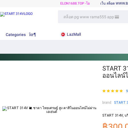
ELON1688.TOP -โอ
เว็บ สล็อต WWW.
LazMall
Categories
START 31
ออนไลน์ไม
9
brand:
START 
START 314V, บริก
฿300.