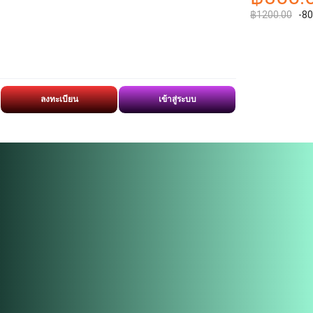
฿1200.00
-8
ลงทะเบียน
เข้าสู่ระบบ