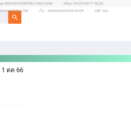
็อต BIKEADVISORPRO COM LOGIN
สล็อต UFASTAR777 BLOG
WW.KHAO555.COM
เว็บ -- WWW.NAVA999.SHOP
ABF 266
ร 1 ตค 66