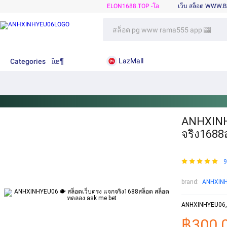
ELON1688.TOP -โอ
เว็บ สล็อต WWW.
LazMall
Categories
ANHXINH
จริง1688
9
brand:
ANHXIN
ANHXINHYEU06, เว
฿300.