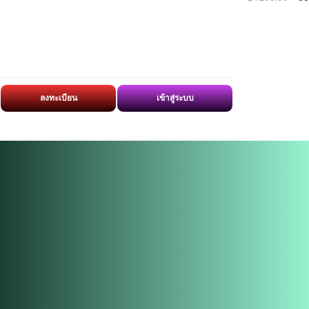
ลงทะเบียน
เข้าสู่ระบบ