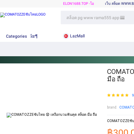
ELON1688.TOP -โอ
เว็บ สล็อต WWW.
LazMall
Categories
COMATOZZ
มือ ถือ
9
brand:
COMATO
COMATOZZEซับไทย,
฿300.