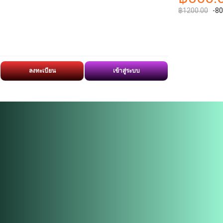
฿1200.00
-8
ลงทะเบียน
เข้าสู่ระบบ