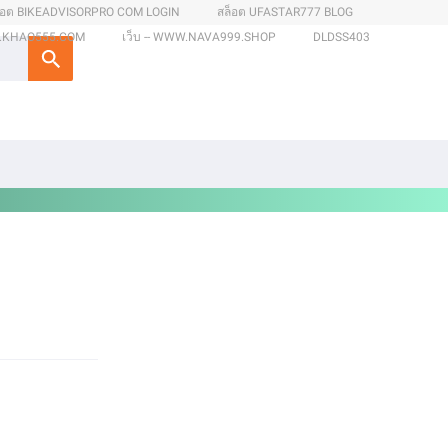
็อต BIKEADVISORPRO COM LOGIN
สล็อต UFASTAR777 BLOG
W.KHAO555.COM
เว็บ -- WWW.NAVA999.SHOP
DLDSS403