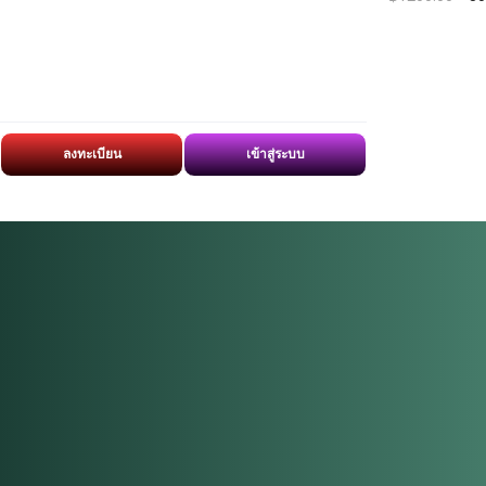
ลงทะเบียน
เข้าสู่ระบบ