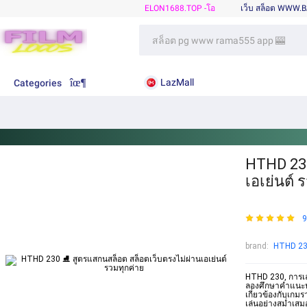
ELON1688.TOP -โอ
เว็บ สล็อต WWW.
LazMall
Categories
HTHD 230
เอเย่นต์ 
9
brand:
HTHD 2
HTHD 230, การเล
ลองศึกษาคำแนะนำแ
เกี่ยวข้องกับเกม
เล่นอย่างสม่ำเสม