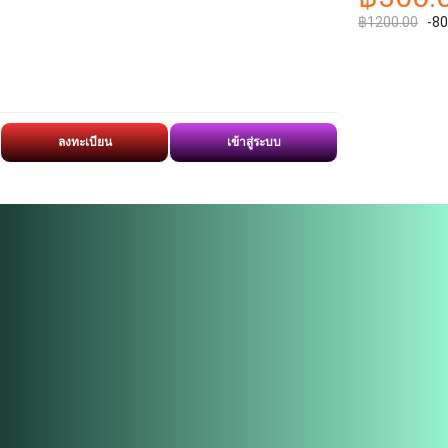
฿1200.00
-8
ลงทะเบียน
เข้าสู่ระบบ