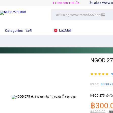
ELON1688.TOP -โอ
เว็บ สล็อต WWW.
LazMall
Categories
NGOD 275 
9
brand:
NGOD 2
NGOD 275, มั่นใ
฿300.
฿1200.00
-8