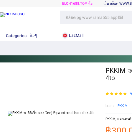
ELON1688.TOP -โอ
เว็บ สล็อต WWW.
LazMall
Categories
PKKIM 🤜 
4tb
9
brand:
PKKIM
PKKIM, แจกเครดิต
฿300.