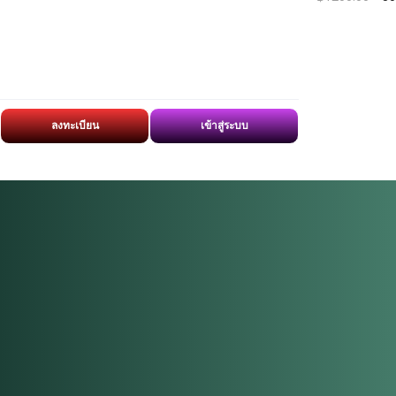
ลงทะเบียน
เข้าสู่ระบบ