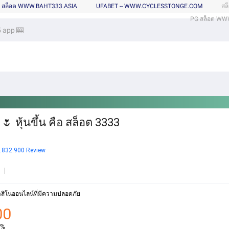
บ สล็อต WWW.BAHT333.ASIA
UFABET -- WWW.CYCLESSTONGE.COM
สล
PG สล็อต W
🌷 หุ้นขึ้น คือ สล็อต 3333
.832.900 Review
1
าสิโนออนไลน์ที่มีความปลอดภัย
00
0%