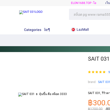
ELON1688.TOP -โอ
เว็
LazMall
Categories
SAIT 031 
9
brand:
SAIT 03
SAIT 031, รีวิวค
฿300.
฿1200.00
-8