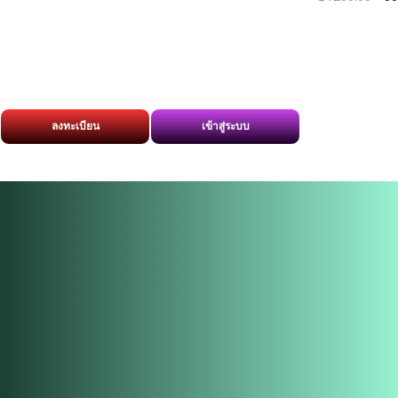
ลงทะเบียน
เข้าสู่ระบบ