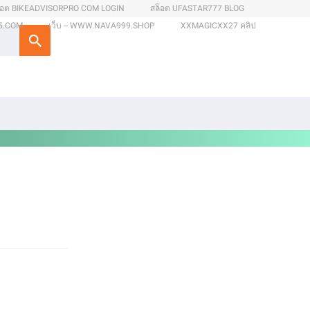
็อต BIKEADVISORPRO COM LOGIN
สล็อต UFASTAR777 BLOG
5.COM
เว็บ -- WWW.NAVA999.SHOP
XXMAGICXX27 คลิป