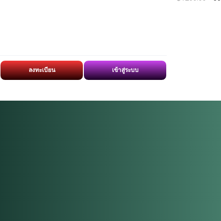
ลงทะเบียน
เข้าสู่ระบบ