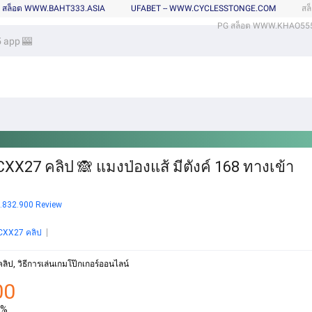
บ สล็อต WWW.BAHT333.ASIA
UFABET -- WWW.CYCLESSTONGE.COM
สล
PG สล็อต WWW.KHAO55
X27 คลิป 🙈 แมงป่องแส้ มีตังค์ 168 ทางเข้า
.832.900 Review
XX27 คลิป
ป, วิธีการเล่นเกมโป๊กเกอร์ออนไลน์
00
0%