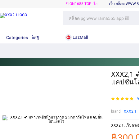
ELON1688.TOP -โอ
เว็บ สล็อต WWW.
LazMall
Categories
XXX2.1 
แคปชั่นโ
9
brand:
XXX2.1
XXX2.1, เว็บตรงอั
฿300.